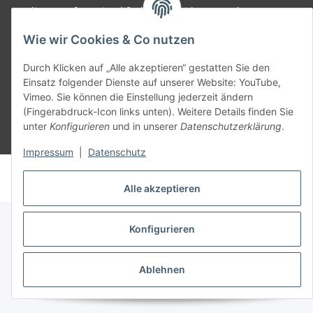
SmoliTec - Safety. Simplified. Worldwide. ( B2B Shop )
Wie wir Cookies & Co nutzen
Vertrag widerrufen
Durch Klicken auf „Alle akzeptieren“ gestatten Sie den
Einsatz folgender Dienste auf unserer Website: YouTube,
Vimeo. Sie können die Einstellung jederzeit ändern
(Fingerabdruck-Icon links unten). Weitere Details finden Sie
unter
Konfigurieren
und in unserer
Datenschutzerklärung
.
* Alle Preise inkl. gesetzlicher USt., zzgl.
Versand
Impressum
|
Datenschutz
© voltmaster.de
Powered by
JTL-Shop
Alle akzeptieren
Konfigurieren
Ablehnen