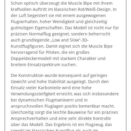
Schon optisch überzeugt die Muscle Bipe mit ihrem
kraftvollen Auftritt im klassischen Rot/Weiß-Design. In
der Luft begeistert sie mit einem ausgewogenen
Flugverhalten, hoher Wendigkeit und gleichzeitig
gutmütigen Eigenschaften. Das Modell ist nicht nur für
präzisen Normalflug geeignet, sondern beherrscht
auch grundlegende „Low and Slow“-3D-
Kunstflugfiguren. Damit eignet sich die Muscle Bipe
hervorragend für Piloten, die ein großes
Doppeldeckermodell mit starkem Charakter und
breitem Einsatzspektrum suchen.
Die Konstruktion wurde konsequent auf geringes
Gewicht und hohe Stabilität ausgelegt. Durch den
Einsatz vieler Karbonteile wird eine hohe
Verwindungssteifigkeit erreicht, was sich insbesondere
bei dynamischen Flugmanövern und in
anspruchsvollen Fluglagen positiv bemerkbar macht.
Gleichzeitig sorgt die leichte Bauweise für ein präzises
Ansprechverhalten und eine sehr direkte Kontrolle
über das Modell. Das Ergebnis ist ein Flugzeug, das
sowohl im klassischen Kunstflug als auch im