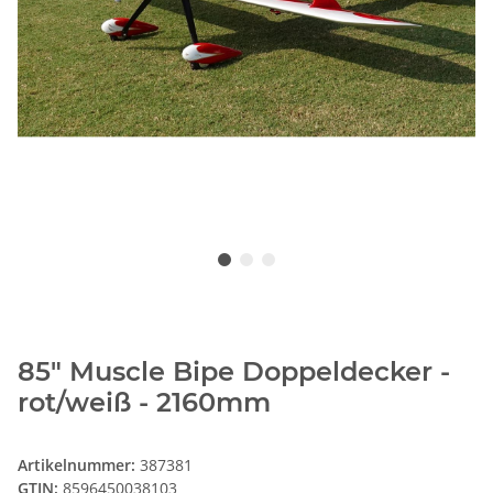
85" Muscle Bipe Doppeldecker -
rot/weiß - 2160mm
Artikelnummer:
387381
GTIN:
8596450038103