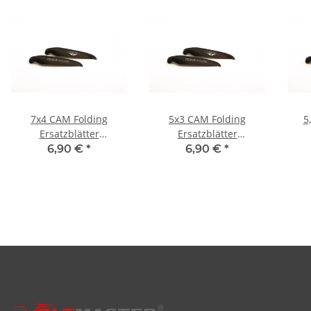
7x4 CAM Folding
5x3 CAM Folding
5
Ersatzblätter
Ersatzblätter
Luftschraube
Luftschraube
6,90 €
*
6,90 €
*
linksdrehend