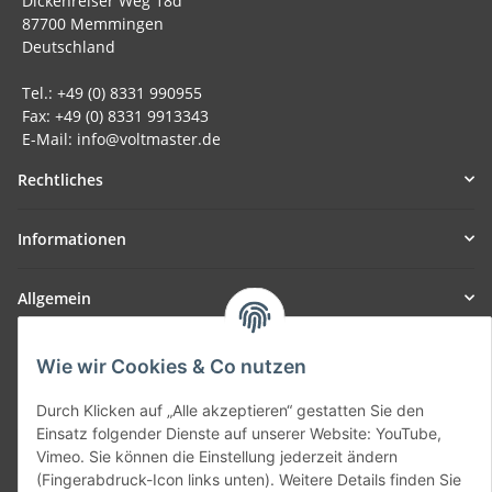
Dickenreiser Weg 18d
87700 Memmingen
Deutschland
Tel.: +49 (0) 8331 990955
Fax: +49 (0) 8331 9913343
E-Mail: info@voltmaster.de
Rechtliches
Informationen
Allgemein
Teil unseres Netzwerks:
Wie wir Cookies & Co nutzen
SmoliTec - Safety. Simplified. Worldwide. ( B2B Shop )
Durch Klicken auf „Alle akzeptieren“ gestatten Sie den
Einsatz folgender Dienste auf unserer Website: YouTube,
Vertrag widerrufen
Vimeo. Sie können die Einstellung jederzeit ändern
(Fingerabdruck-Icon links unten). Weitere Details finden Sie