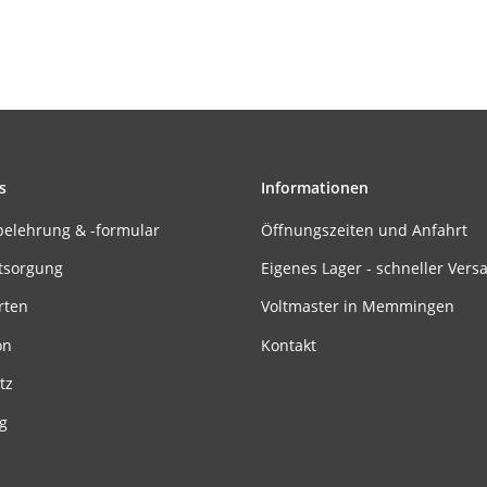
s
Informationen
belehrung & -formular
Öffnungszeiten und Anfahrt
tsorgung
Eigenes Lager - schneller Vers
rten
Voltmaster in Memmingen
on
Kontakt
tz
g