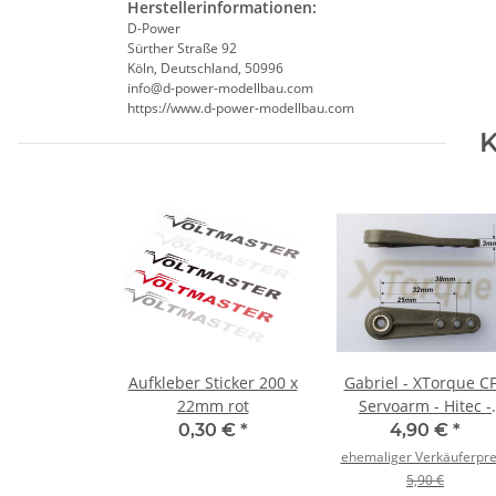
Herstellerinformationen:
D-Power
Sürther Straße 92
Köln, Deutschland, 50996
info@d-power-modellbau.com
https://www.d-power-modellbau.com
K
Aufkleber Sticker 200 x
Gabriel - XTorque C
22mm rot
Servoarm - Hitec -
38mm - Abverkauf
0,30 €
*
4,90 €
*
ehemaliger Verkäuferpre
5,90 €