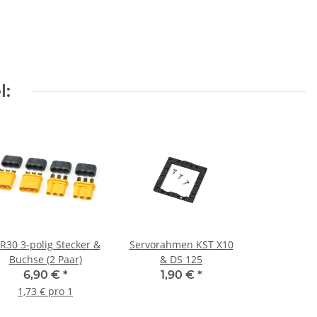
l:
R30 3-polig Stecker &
Servorahmen KST X10
Buchse (2 Paar)
& DS 125
6,90 €
*
1,90 €
*
1,73 € pro 1