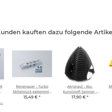
unden kauften dazu folgende Artike
FK
Reisenauer - Turbo
Aeronaut - Alu-
M
Mittelstück geklemmt -
Kunststoff-Spinner -
56/8mm
carbon-optik - 57mm
15,49 €
*
17,90 €
*
is: