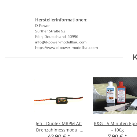
Herstellerinformationen:
D-Power
Sürther Straße 92
Köln, Deutschland, 50996
info@d-power-modellbau.com
https://www.d-power-modellbau.com
K
Jeti - Duplex MRPM AC
R&G - 5 Minuten Epo
Drehzahlmessmodul -
- 100g
misst elektronisch
42,90 €
*
7,90 €
*