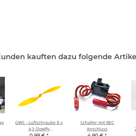
unden kauften dazu folgende Artike
xy
GWS - Luftschraube 8 x
Schalter mit BEC
4,3 Slowfly
Anschluss
linksdrehend (1 Stück) -
0,99 €
*
4,90 €
*