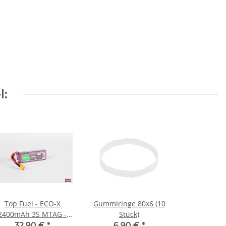
l:
Top Fuel - ECO-X
Gummiringe 80x6 (10
2400mAh 3S MTAG -
Stück)
25C
32,90 €
*
6,90 €
*