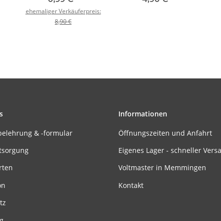
Abverkauf
ehemaliger Verkäuferpreis:
8,90 €
s
Informationen
belehrung & -formular
Öffnungszeiten und Anfahrt
tsorgung
Eigenes Lager - schneller Vers
rten
Voltmaster in Memmingen
on
Kontakt
tz
g