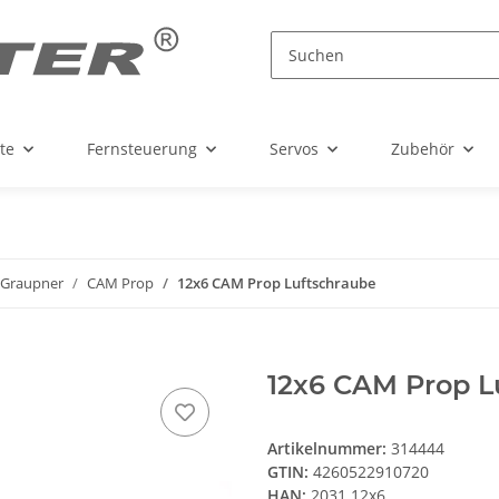
te
Fernsteuerung
Servos
Zubehör
Graupner
CAM Prop
12x6 CAM Prop Luftschraube
12x6 CAM Prop L
Artikelnummer:
314444
GTIN:
4260522910720
HAN:
2031.12x6