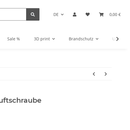
DE
0,00 €
Sale %
3D print
Brandschutz
Unsortie
uftschraube