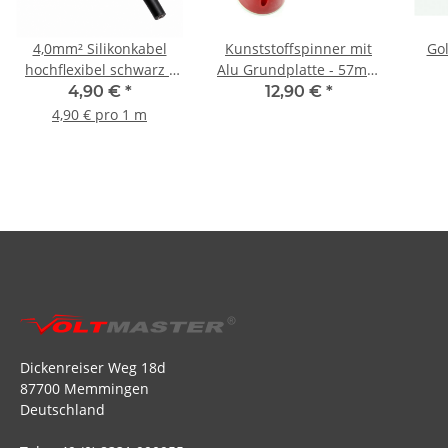
4,0mm² Silikonkabel
Kunststoffspinner mit
Go
hochflexibel schwarz -
Alu Grundplatte - 57mm
1m
weiß
4,90 €
*
12,90 €
*
4,90 € pro 1 m
Dickenreiser Weg 18d
87700 Memmingen
Deutschland