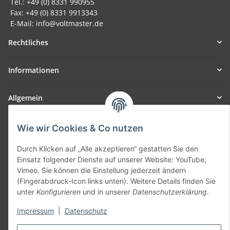
Tel.: +49 (0) 8331 990955
Fax: +49 (0) 8331 9913343
E-Mail: info@voltmaster.de
Rechtliches
Informationen
Allgemein
Teil unseres Netzwerks:
Wie wir Cookies & Co nutzen
SmoliTec - Safety. Simplified. Worldwide. ( B2B Shop )
Durch Klicken auf „Alle akzeptieren“ gestatten Sie den
Einsatz folgender Dienste auf unserer Website: YouTube,
Vertrag widerrufen
Vimeo. Sie können die Einstellung jederzeit ändern
(Fingerabdruck-Icon links unten). Weitere Details finden Sie
unter
Konfigurieren
und in unserer
Datenschutzerklärung
.
Impressum
|
Datenschutz
* Alle Preise inkl. gesetzlicher USt., zzgl.
Versand