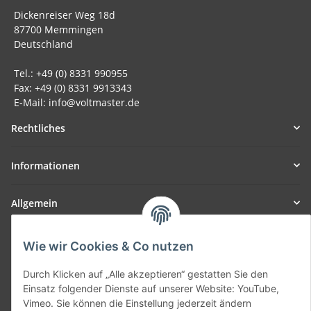
Dickenreiser Weg 18d
87700 Memmingen
Deutschland
Tel.: +49 (0) 8331 990955
Fax: +49 (0) 8331 9913343
E-Mail: info@voltmaster.de
Rechtliches
Informationen
Allgemein
Teil unseres Netzwerks:
Wie wir Cookies & Co nutzen
SmoliTec - Safety. Simplified. Worldwide. ( B2B Shop )
Durch Klicken auf „Alle akzeptieren“ gestatten Sie den
Einsatz folgender Dienste auf unserer Website: YouTube,
Vertrag widerrufen
Vimeo. Sie können die Einstellung jederzeit ändern