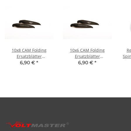
10x8 CAM Folding
10x6 CAM Folding
Re
Ersatzblätter
Ersatzblätter
Spi
Luftschraube
Luftschraube
6,90 €
*
6,90 €
*