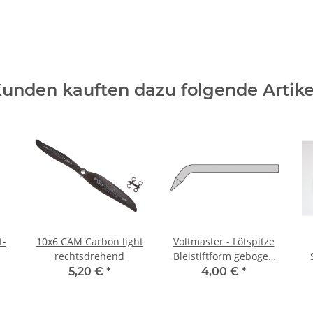
unden kauften dazu folgende Artike
f-
10x6 CAM Carbon light
Voltmaster - Lötspitze
rechtsdrehend
Bleistiftform gebogen
4mm für Lötstation
5,20 €
*
4,00 €
*
30W