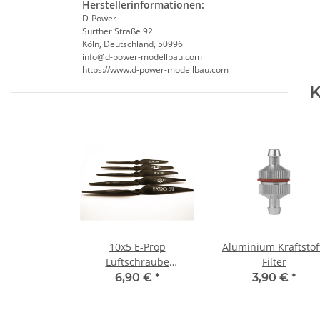
Herstellerinformationen:
D-Power
Sürther Straße 92
Köln, Deutschland, 50996
info@d-power-modellbau.com
https://www.d-power-modellbau.com
K
10x5 E-Prop
Aluminium Kraftstof
Luftschraube
Filter
linksdrehend
6,90 €
*
3,90 €
*