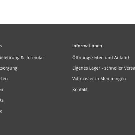
s
Informationen
belehrung & -formular
Öffnungszeiten und Anfahrt
tsorgung
Eigenes Lager - schneller Vers
rten
Voltmaster in Memmingen
on
Kontakt
tz
g