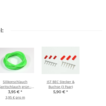
l:
Silikonschlauch
JST BEC Stecker &
Spritschlauch grün -
Buchse (3 Paar)
1m
3,95 €
*
5,90 €
*
3,95 € pro m