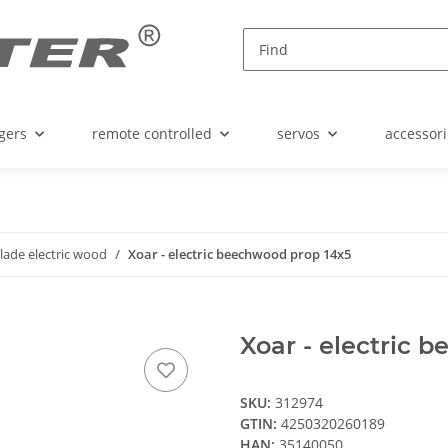
gers
remote controlled
servos
accessori
lade electric wood
Xoar - electric beechwood prop 14x5
Xoar - electric 
SKU:
312974
GTIN:
4250320260189
HAN:
35140050