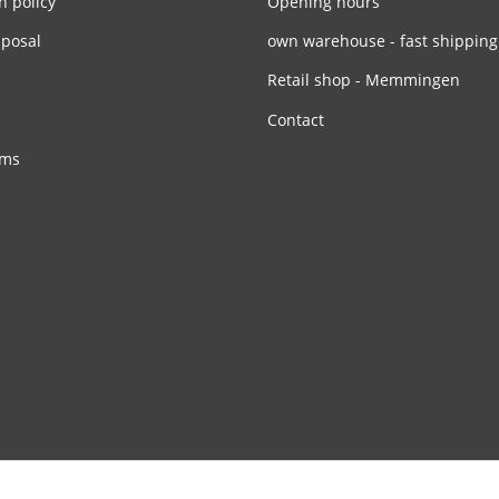
n policy
Opening hours
sposal
own warehouse - fast shipping
Retail shop - Memmingen
Contact
rms