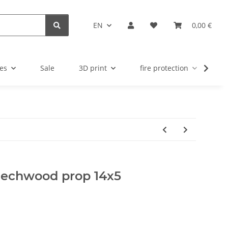
EN
0,00 €
es
Sale
3D print
fire protection
u
beechwood prop 14x5