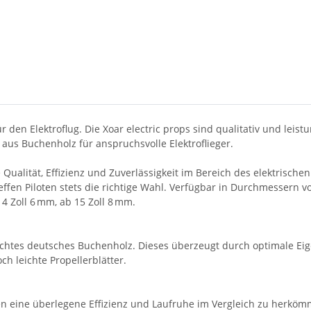
 den Elektroflug. Die Xoar electric props sind qualitativ und lei
 aus Buchenholz für anspruchsvolle Elektroflieger.
 Qualität, Effizienz und Zuverlässigkeit im Bereich des elektrisch
fen Piloten stets die richtige Wahl. Verfügbar in Durchmessern vo
4 Zoll 6 mm, ab 15 Zoll 8 mm.
uchtes deutsches Buchenholz. Dieses überzeugt durch optimale Ei
h leichte Propellerblätter.
n eine überlegene Effizienz und Laufruhe im Vergleich zu herkömm