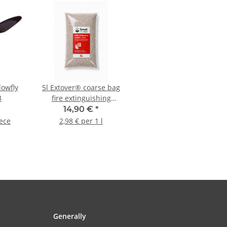
lowfly
5l Extover® coarse bag
3
fire extinguishing
granulate
14,90 €
*
iece
2,98 € per 1 l
Generally