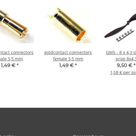
ntact connectors
goldcontact connectors
GWS - 8 x 4,3 s
ale 5,5 mm
female 5,5 mm
prop 8x4,
1,49 €
*
1,49 €
*
9,50 €
*
1,58 € per p