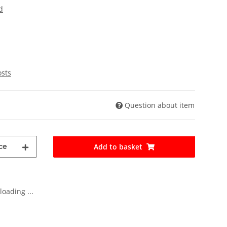
d
osts
Question about item
ce
Add to basket
oading ...