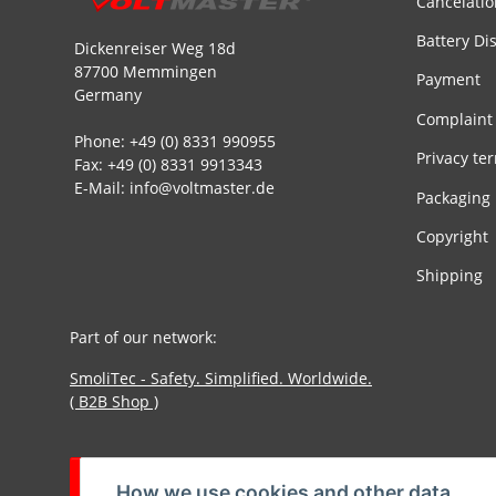
Cancelatio
Battery Di
Dickenreiser Weg 18d
87700 Memmingen
Payment
Germany
Complaint
Phone: +49 (0) 8331 990955
Privacy te
Fax: +49 (0) 8331 9913343
E-Mail: info@voltmaster.de
Packaging
Copyright
Shipping
Part of our network:
SmoliTec - Safety. Simplified. Worldwide.
( B2B Shop )
Withdraw contract
How we use cookies and other data