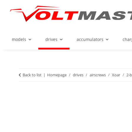
models
drives
accumulators
char
Back to list
Homepage
drives
airscrews
Xoar
2-b