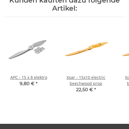
Kunden kauften dazu folgende
Artikel:
APC - 15 x 8 elektro
Xoar - 15x10 electric
Xo
beechwood prop
9,80 €
*
22,50 €
*