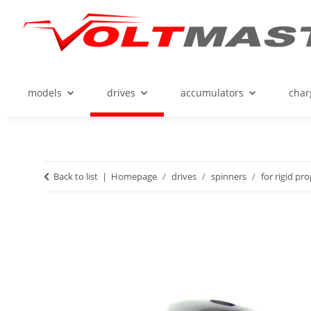
models
drives
accumulators
char
Back to list
Homepage
drives
spinners
for rigid pr