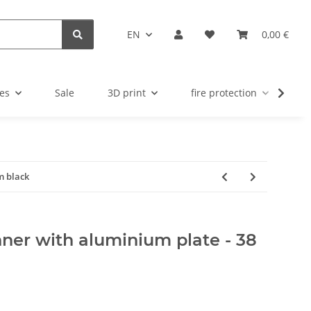
EN
0,00 €
es
Sale
3D print
fire protection
u
m black
nner with aluminium plate - 38