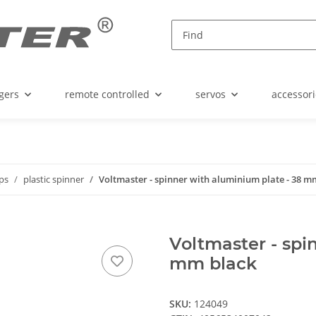
gers
remote controlled
servos
accessori
ops
plastic spinner
Voltmaster - spinner with aluminium plate - 38 m
Voltmaster - spi
mm black
SKU:
124049