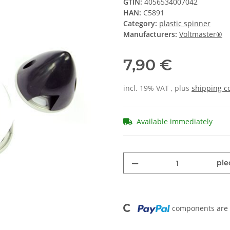
GTIN:
4056534007042
HAN:
C5891
Category:
plastic spinner
Manufacturers:
Voltmaster®
7,90 €
incl. 19% VAT , plus
shipping c
Available immediately
pie
Loading...
components are l