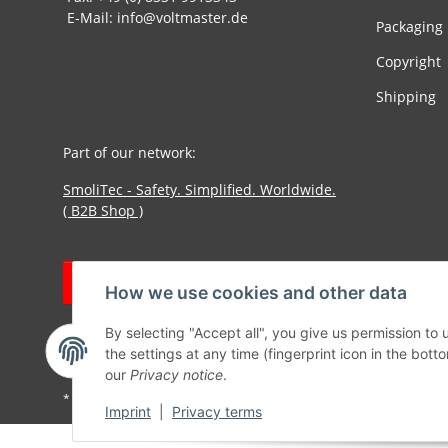
E-Mail: info@voltmaster.de
Packaging
Copyright
Shipping
Part of our network:
SmoliTec - Safety. Simplified. Worldwide.
( B2B Shop )
Withdraw contract
How we use cookies and other data
By selecting "Accept all", you give us permission to
the settings at any time (fingerprint icon in the botto
our
Privacy notice
.
* All prices incl. VAT, plus
shipping fees
Imprint
|
Privacy terms