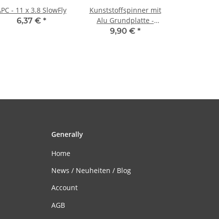
PC - 11 x 3.8 SlowFly
Kunststoffspinner mit
Alu Grundplatte -
6,37 €
*
45mm schwarz
9,90 €
*
Generally
Home
News / Neuheiten / Blog
Account
AGB