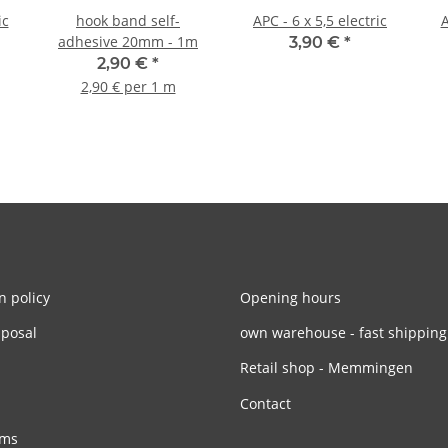
ic
hook band self-
APC - 6 x 5,5 electric
A
adhesive 20mm - 1m
3,90 €
*
2,90 €
*
2,90 € per 1 m
n policy
Opening hours
sposal
own warehouse - fast shipping
Retail shop - Memmingen
Contact
rms