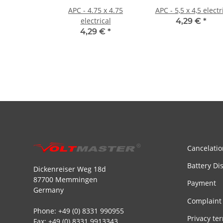
APC - 4.75 x 4.75
APC - 5,5 x 4,5 electr
electrical
4,29 €
*
4,29 €
*
Cancelatio
Battery Di
Dickenreiser Weg 18d
87700 Memmingen
Payment
Germany
Complaint
Phone: +49 (0) 8331 990955
Privacy te
Fax: +49 (0) 8331 9913343