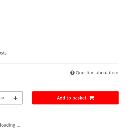
osts
Question about item
ce
Add to basket
oading ...