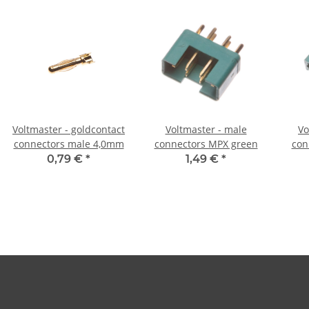
Voltmaster - goldcontact
Voltmaster - male
Vo
connectors male 4,0mm
connectors MPX green
con
0,79 €
*
1,49 €
*