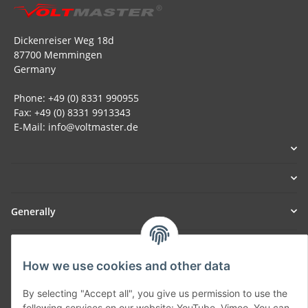
Dickenreiser Weg 18d
87700 Memmingen
Germany
Phone: +49 (0) 8331 990955
Fax: +49 (0) 8331 9913343
E-Mail: info@voltmaster.de
Generally
Part of our network:
How we use cookies and other data
SmoliTec - Safety. Simplified. Worldwide. ( B2B Shop )
By selecting "Accept all", you give us permission to use the
following services on our website: YouTube, Vimeo. You can