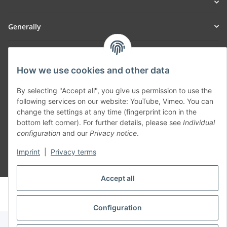
Generally
Part of our network:
How we use cookies and other data
SmoliTec - Safety. Simplified. Worldwide. ( B2B Shop )
By selecting "Accept all", you give us permission to use the
following services on our website: YouTube, Vimeo. You can
Withdraw contract
change the settings at any time (fingerprint icon in the
bottom left corner). For further details, please see
Individual
configuration
and our
Privacy notice
.
Imprint
|
Privacy terms
* All prices incl. VAT, plus
shipping fees
Accept all
© voltmaster.de
Powered by
JTL-Shop
Configuration