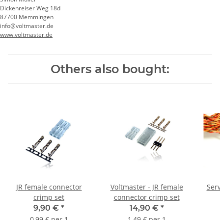
Dickenreiser Weg 18d
87700 Memmingen
info@voltmaster.de
www.voltmaster.de
Others also bought:
JR female connector
Voltmaster - JR female
Ser
crimp set
connector crimp set
9,90 €
*
14,90 €
*
0,99 € per 1
1,49 € per 1