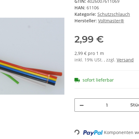
GTIN:
4026007611069
HAN:
61106
Kategorie:
Schutzschlauch
Hersteller:
Voltmaster®
2,99 €
2,99 € pro 1 m
inkl. 19% USt. , zzgl.
Versand
sofort lieferbar
Stü
Komponenten wer
Loading...