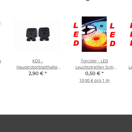
u
KDS -
Torcster - LED
Hauptrotorblatthalter
Leuchtstreifen 5cm
L
(2 Stück)
grün
2,90 €
*
0,50 €
*
10,00 € pro 1 m