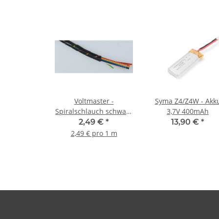
Voltmaster -
Syma Z4/Z4W - Akk
Spiralschlauch schwarz
3,7V 400mAh
5 x 3,7mm - 1m
2,49 €
*
13,90 €
*
2,49 € pro 1 m