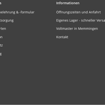
s
Informationen
belehrung & -formular
Öffnungszeiten und Anfahrt
tsorgung
Eigenes Lager - schneller Vers
rten
Voltmaster in Memmingen
on
Kontakt
tz
g