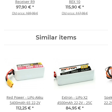
Receiver R9
REX 10
97,90 €
*
115,90 €
*
Old price:
109,90 €
Old price:
117,90 €
Similar items
Red Power - LiPo Akku
Extron - LiPo X2
Spek
5400mAh 6S 22,2V
4500mAh 22,2V - 25C
22.2
112,25 €
*
84,95 €
*