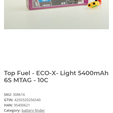
Top Fuel - ECO-X- Light 5400mAh
6S MTAG - 10C
SKU:
308616
GTIN:
4250320256540
HAN:
95400621
Category:
battery finder