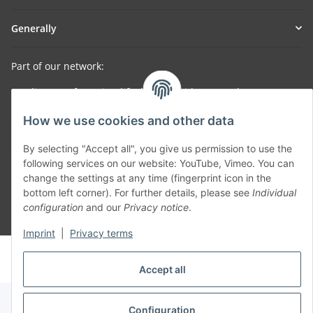
Generally
Part of our network:
SmoliTec - Safety. Simplified. Worldwide. ( B2B Shop )
How we use cookies and other data
Withdraw contract
By selecting "Accept all", you give us permission to use the
following services on our website: YouTube, Vimeo. You can
change the settings at any time (fingerprint icon in the
bottom left corner). For further details, please see
Individual
configuration
and our
Privacy notice
.
* All prices incl. VAT, plus
shipping fees
Imprint
|
Privacy terms
© voltmaster.de
Powered by
JTL-Shop
Accept all
Configuration