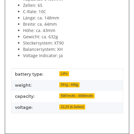
Zellen: 6S
C-Rate: 10C
Länge: ca. 148mm
Breite: ca. 44mm
Höhe: ca. 43mm
Gewicht: ca. 632g
Steckersystem: XT90
Balancersystem: XH
Voltage Indicator: Ja
Item information
Value
battery type:
LiPo
weight:
551g - 650g
capacity:
5001mAh - 6000mAh
voltage:
22,2V (6 Zellen)