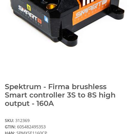
Spektrum - Firma brushless
Smart controller 3S to 8S high
output - 160A
SKU:
312369
GTIN:
605482495353
HAN:
SPMXSE1160CP