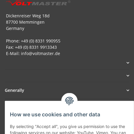
Dickenreiser Weg 18d
87700 Memmingen
Germany
Phone: +49 (0) 8331 990955
Fax: +49 (0) 8331 9913343
E-Mail: info@voltmaster.de
Generally
Part of our network:
How we use cookies and other data
SmoliTec - Safety. Simplified. Worldwide. ( B2B Shop )
By selecting "Accept all", you give us permission to use the
following services on our website: YouTube, Vimeo. You can