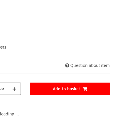
osts
Question about item
ce
Add to basket
oading ...