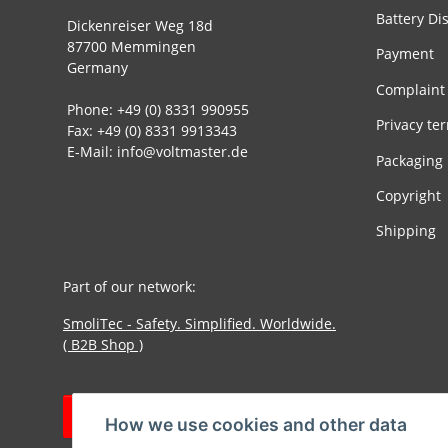
Battery Di
Dickenreiser Weg 18d
87700 Memmingen
Payment
Germany
Complaint
Phone: +49 (0) 8331 990955
Privacy te
Fax: +49 (0) 8331 9913343
E-Mail: info@voltmaster.de
Packaging
Copyright
Shipping
Part of our network:
SmoliTec - Safety. Simplified. Worldwide.
( B2B Shop )
Withdraw contract
How we use cookies and other data