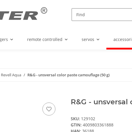
gers
remote controlled
servos
accessori
Revell Aqua
R&G - unsversal color paste camouflage (50 g)
R&G - unsversal 
SKU:
129102
GTIN:
4009803361888
HAN:
36188