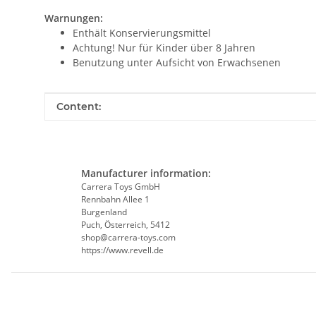
Warnungen:
Enthält Konservierungsmittel
Achtung! Nur für Kinder über 8 Jahren
Benutzung unter Aufsicht von Erwachsenen
Item information
Value
Content:
Manufacturer information:
Carrera Toys GmbH
Rennbahn Allee 1
Burgenland
Puch, Österreich, 5412
shop@carrera-toys.com
https://www.revell.de