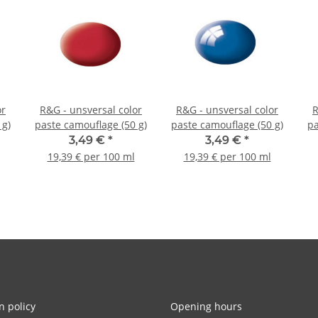
or
R&G - unsversal color
R&G - unsversal color
R
 g)
paste camouflage (50 g)
paste camouflage (50 g)
pa
3,49 €
*
3,49 €
*
19,39 € per 100 ml
19,39 € per 100 ml
n policy
Opening hours