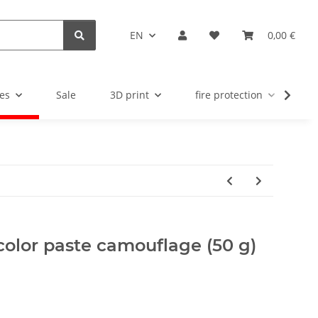
EN
0,00 €
es
Sale
3D print
fire protection
u
color paste camouflage (50 g)