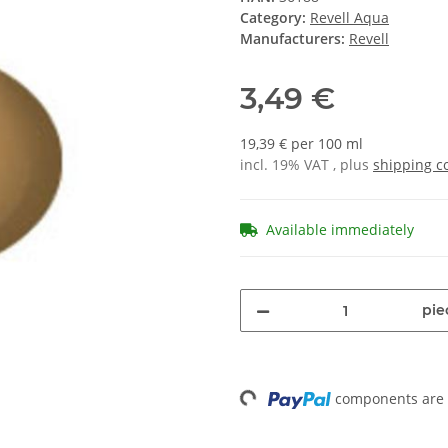
Category:
Revell Aqua
Manufacturers:
Revell
3,49 €
19,39 € per 100 ml
incl. 19% VAT , plus
shipping c
Available immediately
pie
components are l
Loading...