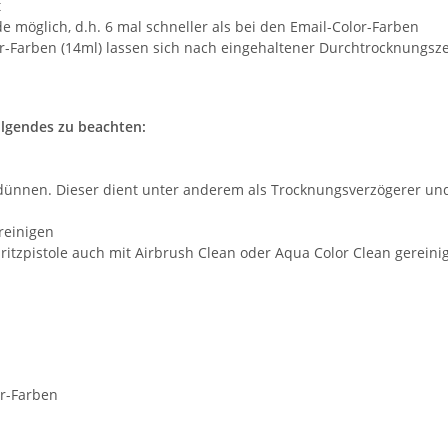
t
e möglich, d.h. 6 mal schneller als bei den Email-Color-Farben
-Farben (14ml) lassen sich nach eingehaltener Durchtrocknungszei
olgendes zu beachten:
erdünnen. Dieser dient unter anderem als Trocknungsverzögerer und
 reinigen
Spritzpistole auch mit Airbrush Clean oder Aqua Color Clean gerein
or-Farben