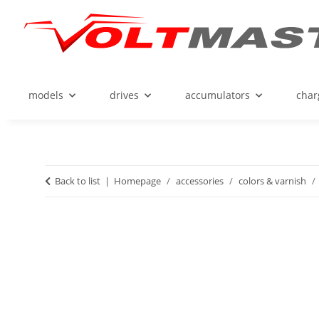
models
drives
accumulators
char
Back to list
Homepage
accessories
colors & varnish