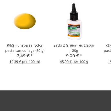
R&G - unsversal color
Zacki 2 Green Tec Elapor
R&G
paste camouflage (50 g)
- 20g
past
3,49 €
*
9,00 €
*
19,39 € per 100 ml
45,00 € per 100 g
1