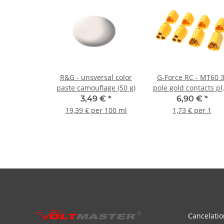
R&G - unsversal color
G-Force RC - MT60 3
paste camouflage (50 g)
pole gold contacts p
and socket (2 pairs
3,49 €
*
6,90 €
*
19,39 € per 100 ml
1,73 € per 1
Cancelatio