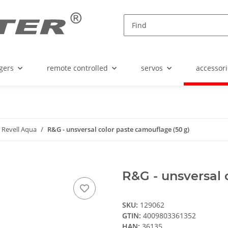
gers
remote controlled
servos
accessori
Revell Aqua
R&G - unsversal color paste camouflage (50 g)
R&G - unsversal 
SKU:
129062
GTIN:
4009803361352
HAN:
36135