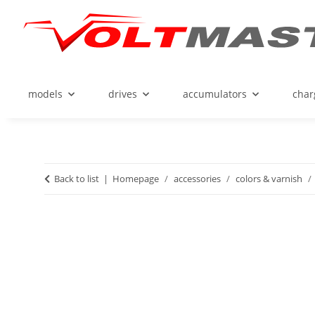
models
drives
accumulators
char
Back to list
Homepage
accessories
colors & varnish