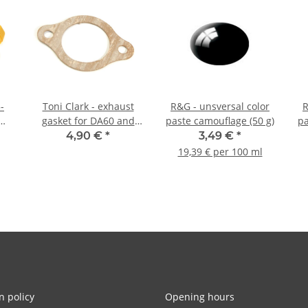
-
Toni Clark - exhaust
R&G - unsversal color
R
lug
gasket for DA60 and
paste camouflage (50 g)
pa
)
DA120
4,90 €
*
3,49 €
*
19,39 € per 100 ml
n policy
Opening hours