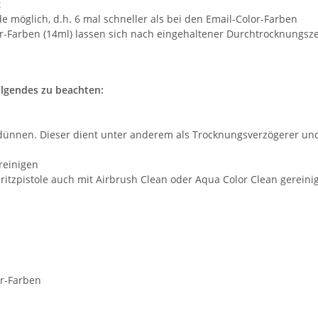
t
e möglich, d.h. 6 mal schneller als bei den Email-Color-Farben
-Farben (14ml) lassen sich nach eingehaltener Durchtrocknungszei
olgendes zu beachten:
erdünnen. Dieser dient unter anderem als Trocknungsverzögerer und
 reinigen
Spritzpistole auch mit Airbrush Clean oder Aqua Color Clean gerein
or-Farben