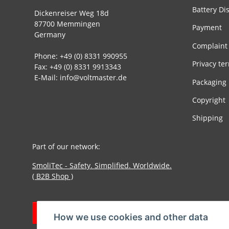
Battery Di
Dickenreiser Weg 18d
87700 Memmingen
Payment
Germany
Complaint
Phone: +49 (0) 8331 990955
Privacy te
Fax: +49 (0) 8331 9913343
E-Mail: info@voltmaster.de
Packaging
Copyright
Shipping
Part of our network:
SmoliTec - Safety. Simplified. Worldwide.
( B2B Shop )
Withdraw contract
How we use cookies and other data