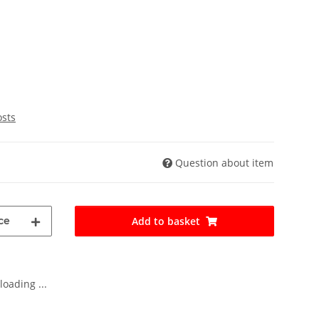
osts
Question about item
ce
Add to basket
oading ...