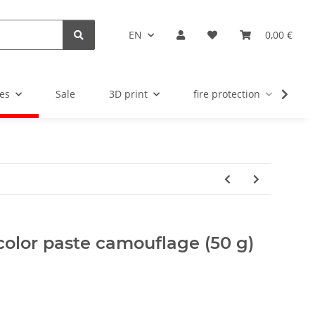
EN
0,00 €
es
Sale
3D print
fire protection
u
color paste camouflage (50 g)