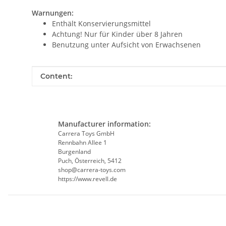
Warnungen:
Enthält Konservierungsmittel
Achtung! Nur für Kinder über 8 Jahren
Benutzung unter Aufsicht von Erwachsenen
Item information
Value
Content:
Manufacturer information:
Carrera Toys GmbH
Rennbahn Allee 1
Burgenland
Puch, Österreich, 5412
shop@carrera-toys.com
https://www.revell.de