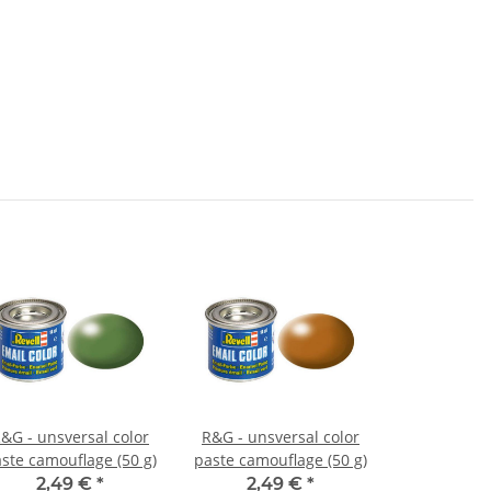
&G - unsversal color
R&G - unsversal color
ste camouflage (50 g)
paste camouflage (50 g)
2,49 €
*
2,49 €
*