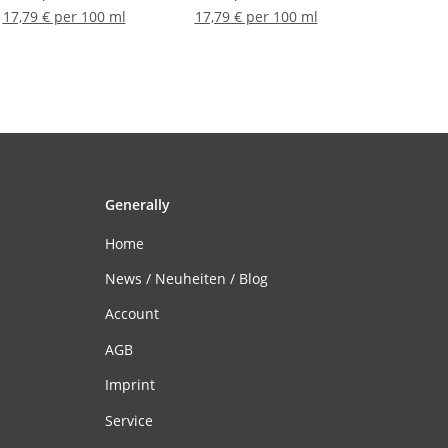
17,79 € per 100 ml
17,79 € per 100 ml
Generally
Home
News / Neuheiten / Blog
Account
AGB
Imprint
Service