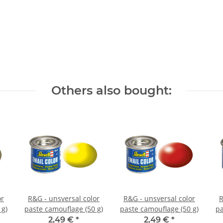
Others also bought:
or
R&G - unsversal color
R&G - unsversal color
R
 g)
paste camouflage (50 g)
paste camouflage (50 g)
pa
2,49 €
*
2,49 €
*