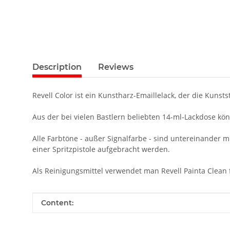
Description
Reviews
Revell Color ist ein Kunstharz-Emaillelack, der die Kunsts
Aus der bei vielen Bastlern beliebten 14-ml-Lackdose kö
Alle Farbtöne - außer Signalfarbe - sind untereinander 
einer Spritzpistole aufgebracht werden.
Als Reinigungsmittel verwendet man Revell Painta Clean f
Item information
Value
Content: