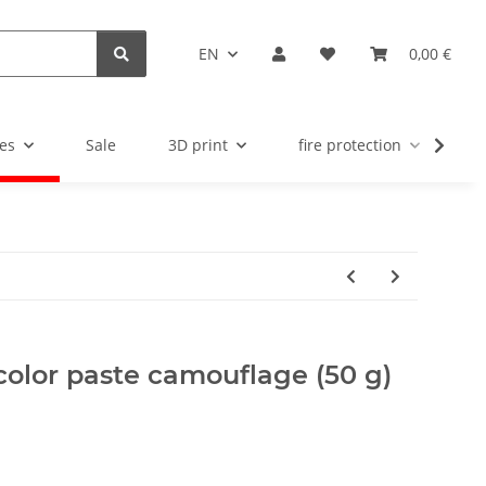
EN
0,00 €
es
Sale
3D print
fire protection
u
color paste camouflage (50 g)