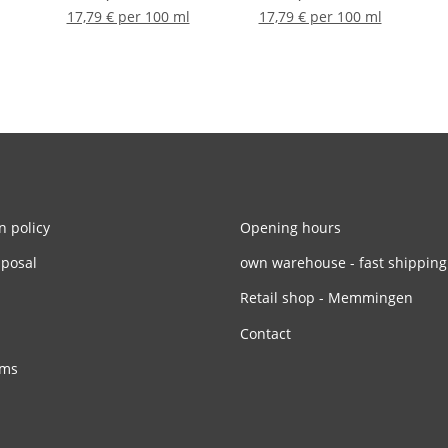
17,79 € per 100 ml
17,79 € per 100 ml
n policy
Opening hours
sposal
own warehouse - fast shipping
Retail shop - Memmingen
Contact
rms