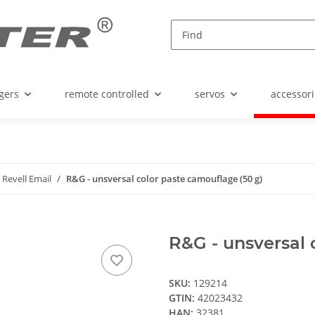
gers
remote controlled
servos
accessori
Revell Email
R&G - unsversal color paste camouflage (50 g)
R&G - unsversal 
SKU:
129214
GTIN:
42023432
HAN:
32381