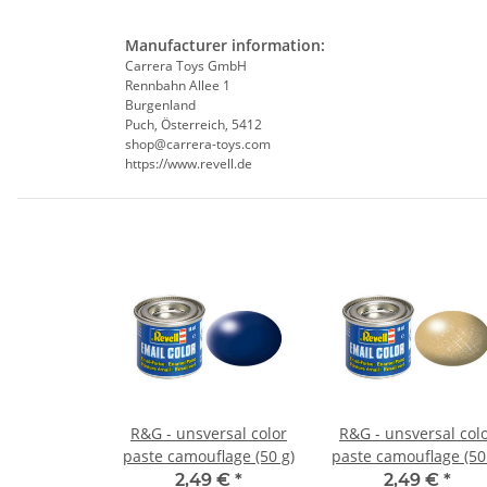
Manufacturer information:
Carrera Toys GmbH
Rennbahn Allee 1
Burgenland
Puch, Österreich, 5412
shop@carrera-toys.com
https://www.revell.de
R&G - unsversal color
R&G - unsversal col
paste camouflage (50 g)
paste camouflage (50
2,49 €
*
2,49 €
*