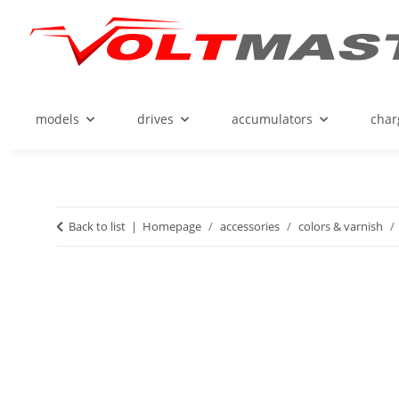
models
drives
accumulators
char
Back to list
Homepage
accessories
colors & varnish