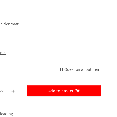
seidenmatt.
osts
Question about item
ce
Add to basket
oading ...