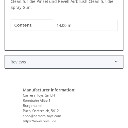
Clean für die Pinsel und Revell Airbrush Clean für die
Spray Gun.
Item information
Value
Content:
14,00 ml
Reviews
Manufacturer information:
Carrera Toys GmbH
Rennbahn Allee 1
Burgenland
Puch, Österreich, 5412
shop@carrera-toys.com
https://www.revell.de