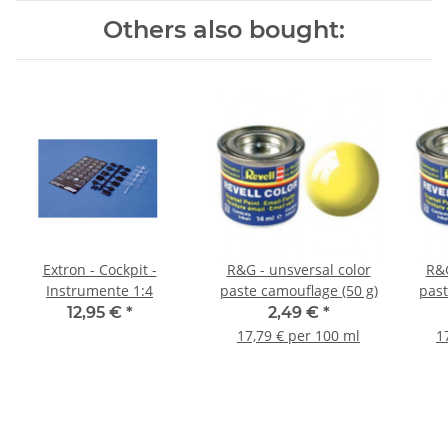
Others also bought:
Extron - Cockpit -
R&G - unsversal color
R&G
Instrumente 1:4
paste camouflage (50 g)
past
12,95 €
*
2,49 €
*
17,79 € per 100 ml
1