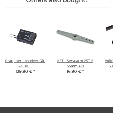
Others also bought:
Graupner - receiver GR-
KST - Servoarm 25T-6
Volt
24 HoTT
66mm Alu
x
129,90 €
*
16,90 €
*