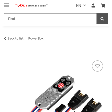
EN
Back to list
PowerBox