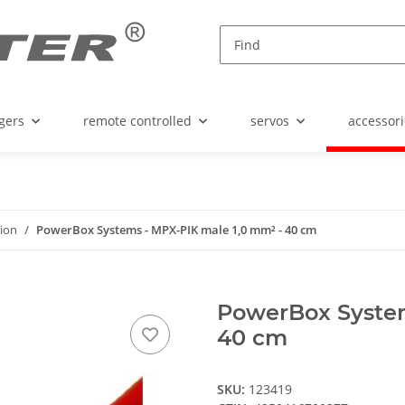
gers
remote controlled
servos
accessori
tion
PowerBox Systems - MPX-PIK male 1,0 mm² - 40 cm
PowerBox System
40 cm
SKU:
123419