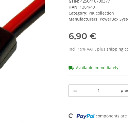
GTIN:
4250416700377
HAN:
1304/40
Category:
PIK collection
Manufacturers:
PowerBox Sys
6,90 €
incl. 19% VAT , plus
shipping c
Available immediately
pie
Loading...
components are l