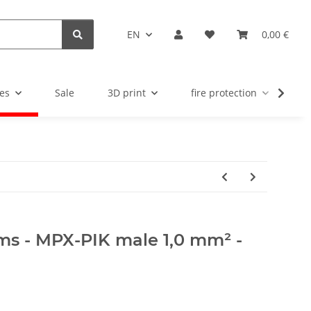
EN
0,00 €
es
Sale
3D print
fire protection
u
s - MPX-PIK male 1,0 mm² -