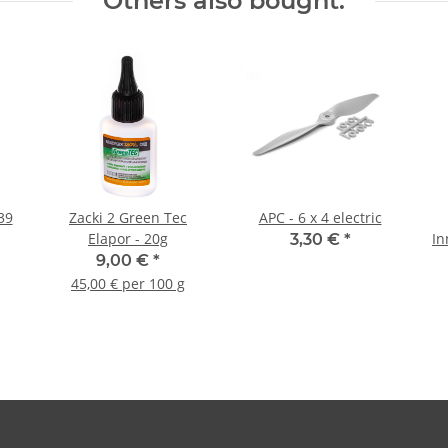
Others also bought:
39
Zacki 2 Green Tec
APC - 6 x 4 electric
Elapor - 20g
In
3,30 €
*
9,00 €
*
45,00 € per 100 g
Mo