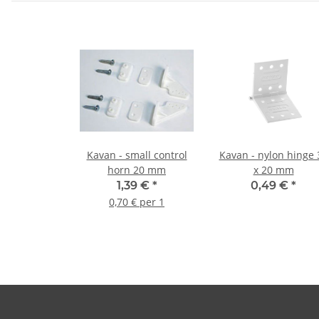
Kavan - small control
Kavan - nylon hinge 
horn 20 mm
x 20 mm
1,39 €
*
0,49 €
*
0,70 € per 1