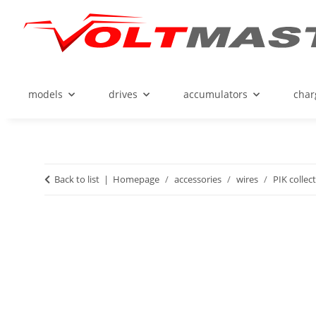
models
drives
accumulators
char
Back to list
Homepage
accessories
wires
PIK collec