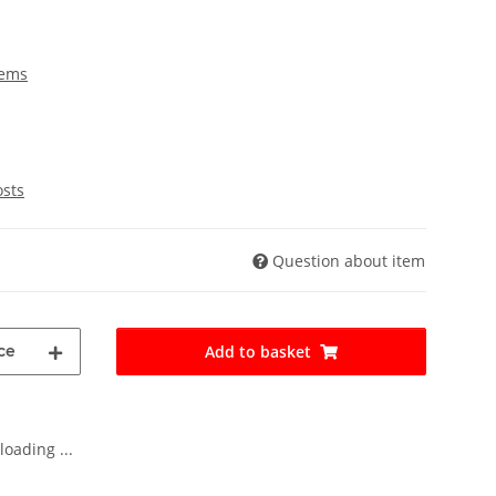
tems
osts
Question about item
ce
Add to basket
oading ...