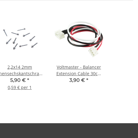
2,2x14 2mm
Voltmaster - Balancer
nensechskantschrauben
Extension Cable 30cm
für Servos,
XH - 2S
5,90 €
*
3,90 €
*
Kabinenhauben,
0,59 € per 1
torhauben (10 Stück)