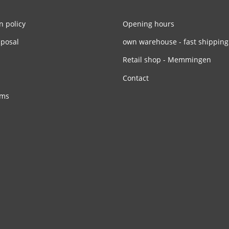
n policy
Opening hours
sposal
own warehouse - fast shipping
Retail shop - Memmingen
Contact
rms