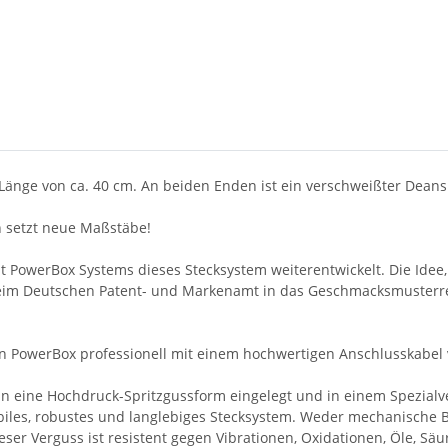
änge von ca. 40 cm. An beiden Enden ist ein verschweißter Deans 
 setzt neue Maßstäbe!
PowerBox Systems dieses Stecksystem weiterentwickelt. Die Idee
im Deutschen Patent- und Markenamt in das Geschmacksmusterregi
 PowerBox professionell mit einem hochwertigen Anschlusskabel v
n in eine Hochdruck-Spritzgussform eingelegt und in einem Spezial
stabiles, robustes und langlebiges Stecksystem. Weder mechanisch
ser Verguss ist resistent gegen Vibrationen, Oxidationen, Öle, Sä