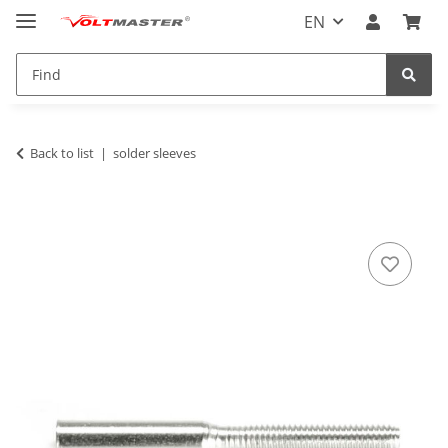
EN
Back to list
solder sleeves