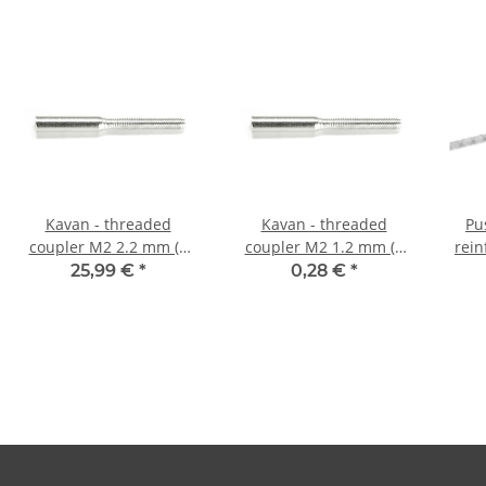
Kavan - threaded
Kavan - threaded
Pu
coupler M2 2.2 mm (1
coupler M2 1.2 mm (1
rein
piece)
piece)
×
25,99 €
*
0,28 €
*