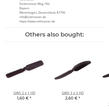
Dickenreiser Weg 18d
Bayern
Memmingen, Deutschland, 87700
info@voltmaster.de
https://www.voltmaster.de
Others also bought:
GWS 2 x 1 HD
GWS 3 x 3 HD
1,60 €
*
2,60 €
*