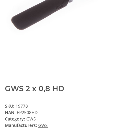
GWS 2 x 0,8 HD
SKU:
19778
HAN:
EP2508HD
Category:
GWS
Manufacturers:
GWS