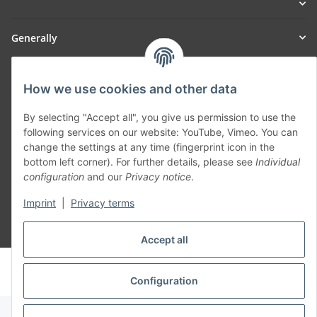
Generally
Part of our network:
How we use cookies and other data
SmoliTec - Safety. Simplified. Worldwide. ( B2B Shop )
By selecting "Accept all", you give us permission to use the
following services on our website: YouTube, Vimeo. You can
Withdraw contract
change the settings at any time (fingerprint icon in the
bottom left corner). For further details, please see
Individual
configuration
and our
Privacy notice
.
Imprint
|
Privacy terms
* All prices incl. VAT, plus
shipping fees
Accept all
© voltmaster.de
Powered by
JTL-Shop
Configuration