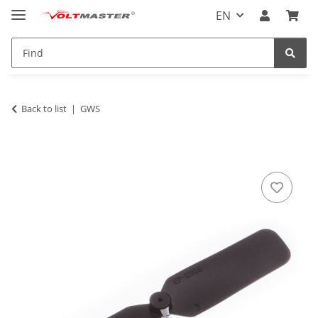
EN
Back to list
GWS