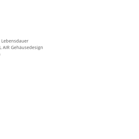
e Lebensdauer
OL AIR Gehäusedesign
n