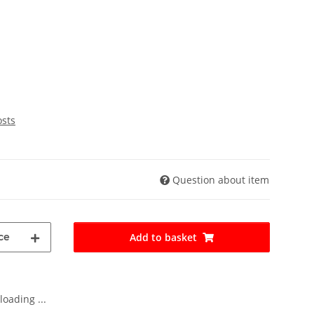
osts
Question about item
ce
Add to basket
oading ...