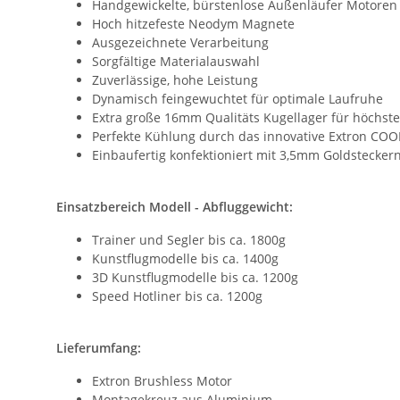
Handgewickelte, bürstenlose Außenläufer Motoren
Hoch hitzefeste Neodym Magnete
Ausgezeichnete Verarbeitung
Sorgfältige Materialauswahl
Zuverlässige, hohe Leistung
Dynamisch feingewuchtet für optimale Laufruhe
Extra große 16mm Qualitäts Kugellager für höchst
Perfekte Kühlung durch das innovative Extron CO
Einbaufertig konfektioniert mit 3,5mm Goldstecker
Einsatzbereich Modell - Abfluggewicht:
Trainer und Segler bis ca. 1800g
Kunstflugmodelle bis ca. 1400g
3D Kunstflugmodelle bis ca. 1200g
Speed Hotliner bis ca. 1200g
Lieferumfang:
Extron Brushless Motor
Montagekreuz aus Aluminium