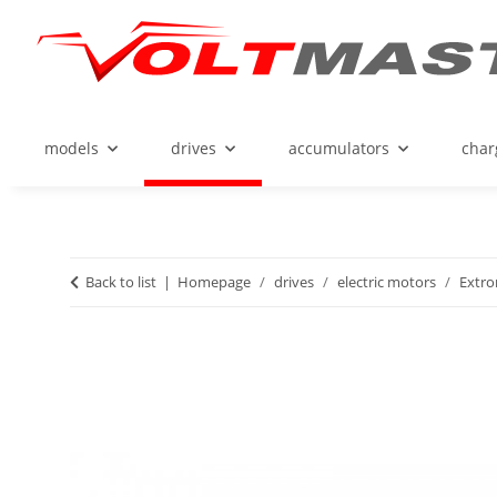
models
drives
accumulators
char
Back to list
Homepage
drives
electric motors
Extro