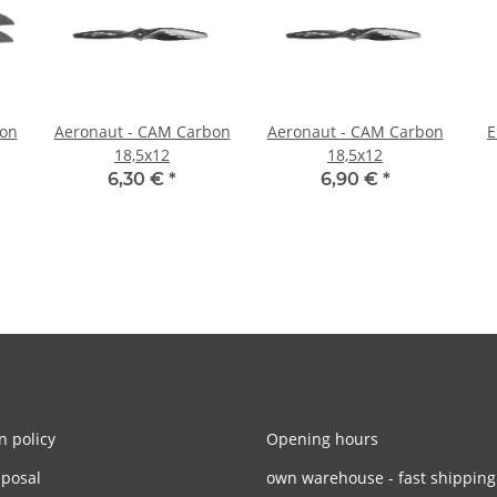
bon
Aeronaut - CAM Carbon
Aeronaut - CAM Carbon
E
18,5x12
18,5x12
6,30 €
*
6,90 €
*
n policy
Opening hours
sposal
own warehouse - fast shipping