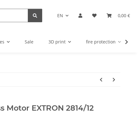
EN
0,00 €
es
Sale
3D print
fire protection
u
ess Motor EXTRON 2814/12