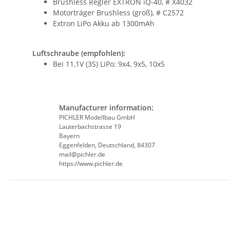
Brushless Regler EXTRON iQ-40, # X4032
Motorträger Brushless (groß), # C2572
Extron LiPo Akku ab 1300mAh
Luftschraube (empfohlen):
Bei 11,1V (3S) LiPo: 9x4, 9x5, 10x5
Manufacturer information:
PICHLER Modellbau GmbH
Lauterbachstrasse 19
Bayern
Eggenfelden, Deutschland, 84307
mail@pichler.de
https://www.pichler.de