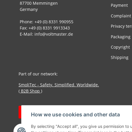
87700 Memmingen
Payment
Germany
Complaint
Phone: +49 (0) 8331 990955
Privacy te
Fax: +49 (0) 8331 9913343
E-Mail: info@voltmaster.de
Packaging
Copyright
Shipping
Part of our network:
SmoliTec - Safety. Simplified. Worldwide.
( B2B Shop )
Withdraw contract
How we use cookies and other data
By selecting "Accept all", you give us permission to