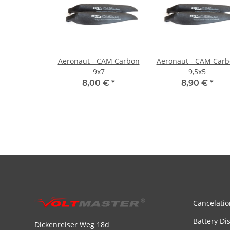
Aeronaut - CAM Carbon
Aeronaut - CAM Car
9x7
9,5x5
8,00 €
*
8,90 €
*
Cancelatio
Battery Di
Dickenreiser Weg 18d