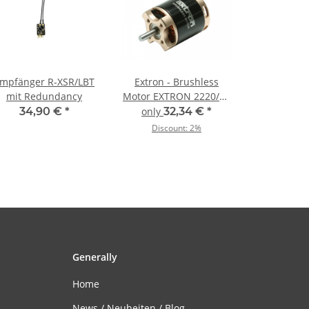
mpfänger R-XSR/LBT
Extron - Brushless
mit Redundancy
Motor EXTRON 2220/16
(980KV)
34,90 €
*
only
32,34 €
*
Discount:
2%
Generally
Home
News / Neuheiten / Blog