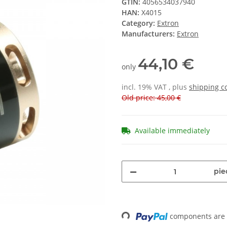
GTIN:
4056534037940
HAN:
X4015
Category:
Extron
Manufacturers:
Extron
44,10 €
only
incl. 19% VAT , plus
shipping c
Old price: 45,00 €
Available immediately
pie
components are l