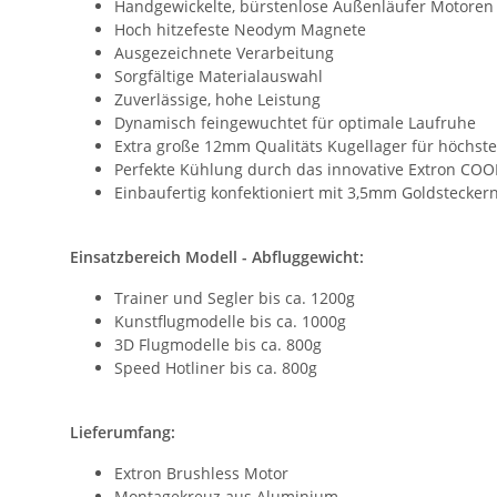
Handgewickelte, bürstenlose Außenläufer Motoren
Hoch hitzefeste Neodym Magnete
Ausgezeichnete Verarbeitung
Sorgfältige Materialauswahl
Zuverlässige, hohe Leistung
Dynamisch feingewuchtet für optimale Laufruhe
Extra große 12mm Qualitäts Kugellager für höchst
Perfekte Kühlung durch das innovative Extron CO
Einbaufertig konfektioniert mit 3,5mm Goldstecker
Einsatzbereich Modell - Abfluggewicht:
Trainer und Segler bis ca. 1200g
Kunstflugmodelle bis ca. 1000g
3D Flugmodelle bis ca. 800g
Speed Hotliner bis ca. 800g
Lieferumfang:
Extron Brushless Motor
Montagekreuz aus Aluminium