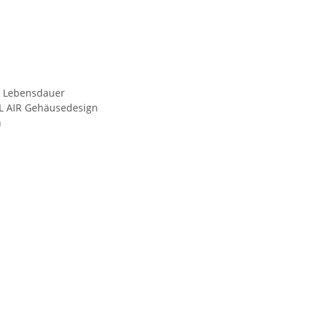
e Lebensdauer
OL AIR Gehäusedesign
n