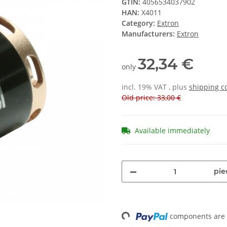
GTIN:
4056534037902
HAN:
X4011
Category:
Extron
Manufacturers:
Extron
32,34 €
only
incl. 19% VAT , plus
shipping c
Old price: 33,00 €
Available immediately
pie
components are l