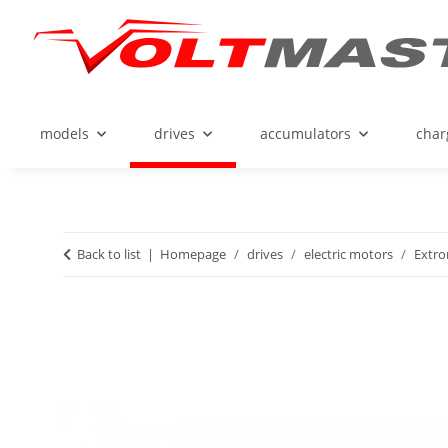
models
drives
accumulators
char
Back to list
Homepage
drives
electric motors
Extro