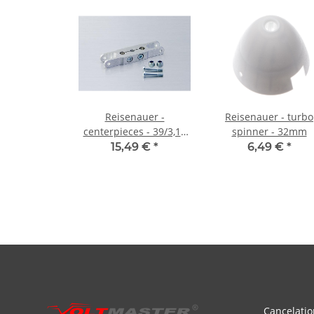
Reisenauer -
Reisenauer - turbo
centerpieces - 39/3,17
spinner - 32mm
mm
15,49 €
*
6,49 €
*
Cancelatio