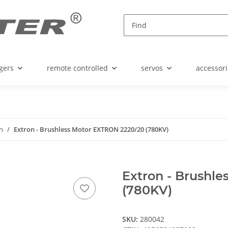
gers
remote controlled
servos
accessori
n
Extron - Brushless Motor EXTRON 2220/20 (780KV)
Extron - Brushl
(780KV)
SKU:
280042