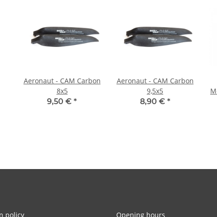
Aeronaut - CAM Carbon
Aeronaut - CAM Carbon
8x5
9,5x5
M
9,50 €
*
8,90 €
*
n policy
Opening hours