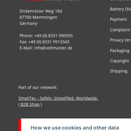
Battery Di
Dickenreiser Weg 18d
87700 Memmingen
Payment
Germany
Complaint
Phone: +49 (0) 8331 990955
Privacy te
Fax: +49 (0) 8331 9913343
E-Mail: info@voltmaster.de
Packaging
Copyright
Shipping
Part of our network:
SmoliTec - Safety. Simplified. Worldwide.
( B2B Shop )
Withdraw contract
How we use cookies and other data