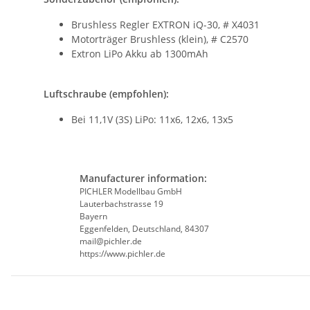
Brushless Regler EXTRON iQ-30, # X4031
Motorträger Brushless (klein), # C2570
Extron LiPo Akku ab 1300mAh
Luftschraube (empfohlen):
Bei 11,1V (3S) LiPo: 11x6, 12x6, 13x5
Manufacturer information:
PICHLER Modellbau GmbH
Lauterbachstrasse 19
Bayern
Eggenfelden, Deutschland, 84307
mail@pichler.de
https://www.pichler.de