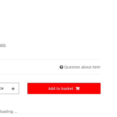
osts
Question about item
ce
Add to basket
oading ...