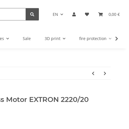
EN
0,00 €
es
Sale
3D print
fire protection
u
ess Motor EXTRON 2220/20