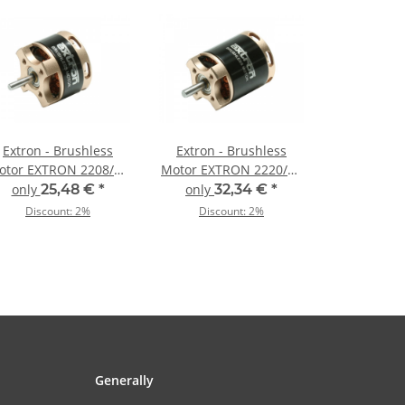
Extron - Brushless
Extron - Brushless
otor EXTRON 2208/34
Motor EXTRON 2220/16
(1130KV)
(980KV)
only
25,48 €
*
only
32,34 €
*
Discount:
2%
Discount:
2%
Generally