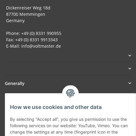
Dickenreiser Weg 18d
87700 Memmingen
Germany
Phone: +49 (0) 8331 990955
Fax: +49 (0) 8331 9913343
E-Mail: info@voltmaster.de
Generally
Part of our network:
How we use cookies and other data
SmoliTec - Safety. Simplified. Worldwide. ( B2B Shop )
By selecting "Accept all", you give us permission to use the
following services on our website: YouTube, Vimeo. You can
Withdraw contract
change the settings at any time (fingerprint icon in the