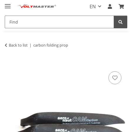
EN
Back to list
carbon folding prop