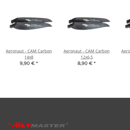
Aeronaut - CAM Carbon
Aeronaut - CAM Carbon
Aer
14x8
12x6,5
9,90 €
*
8,90 €
*