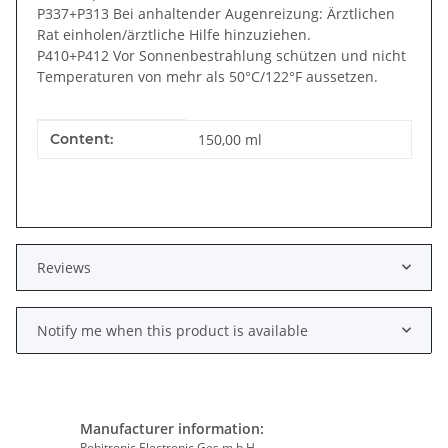
P337+P313 Bei anhaltender Augenreizung: Ärztlichen
Rat einholen/ärztliche Hilfe hinzuziehen.
P410+P412 Vor Sonnenbestrahlung schützen und nicht
Temperaturen von mehr als 50°C/122°F aussetzen.
Item information
Value
Content:
150,00 ml
Reviews
Notify me when this product is available
Manufacturer information:
Robitronic Electronic Ges.m.b.H.