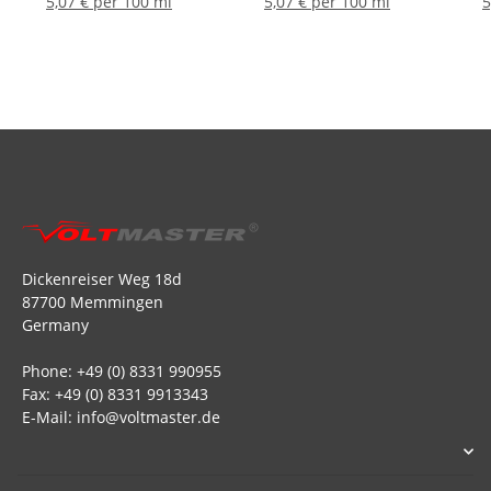
5,07 € per 100 ml
5,07 € per 100 ml
5
Dickenreiser Weg 18d
87700 Memmingen
Germany
Phone: +49 (0) 8331 990955
Fax: +49 (0) 8331 9913343
E-Mail: info@voltmaster.de