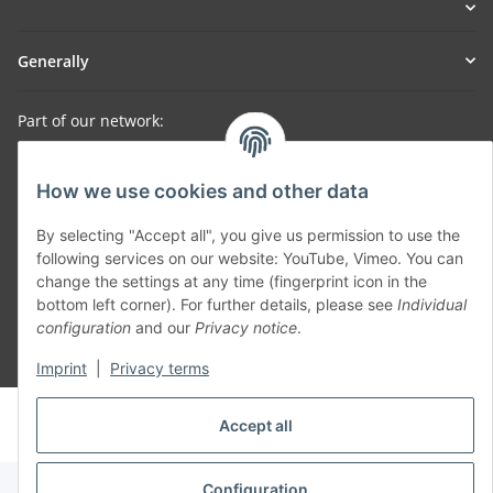
Generally
Part of our network:
SmoliTec - Safety. Simplified. Worldwide. ( B2B Shop )
How we use cookies and other data
Withdraw contract
By selecting "Accept all", you give us permission to use the
following services on our website: YouTube, Vimeo. You can
change the settings at any time (fingerprint icon in the
bottom left corner). For further details, please see
Individual
configuration
and our
Privacy notice
.
* All prices incl. VAT, plus
shipping fees
Imprint
|
Privacy terms
© voltmaster.de
Accept all
Powered by
JTL-Shop
Configuration