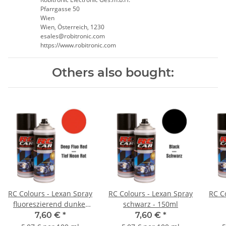
Pfarrgasse 50
Wien
Wien, Österreich, 1230
esales@robitronic.com
https://www.robitronic.com
Others also bought:
RC Colours - Lexan Spray
RC Colours - Lexan Spray
RC C
fluoreszierend dunkel
schwarz - 150ml
rot - 150ml
7,60 €
*
7,60 €
*