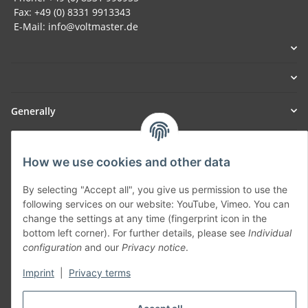
Fax: +49 (0) 8331 9913343
E-Mail: info@voltmaster.de
Generally
Part of our network:
How we use cookies and other data
SmoliTec - Safety. Simplified. Worldwide. ( B2B Shop )
By selecting "Accept all", you give us permission to use the
following services on our website: YouTube, Vimeo. You can
Withdraw contract
change the settings at any time (fingerprint icon in the
bottom left corner). For further details, please see
Individual
configuration
and our
Privacy notice
.
Imprint
|
Privacy terms
* All prices incl. VAT, plus
shipping fees