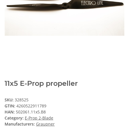
11x5 E-Prop propeller
SKU:
328525
GTIN:
4260522911789
HAN:
502061.11x5.B8
Category:
E-Prop 2-Blade
Manufacturers:
Graupner