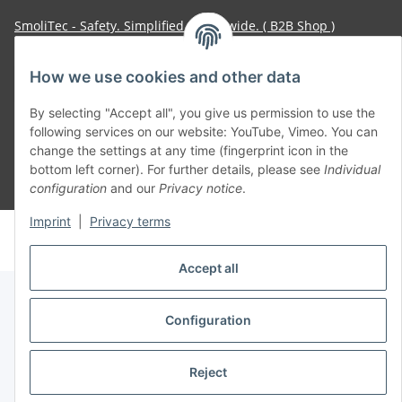
SmoliTec - Safety. Simplified. Worldwide. ( B2B Shop )
How we use cookies and other data
Withdraw contract
By selecting "Accept all", you give us permission to use the
following services on our website: YouTube, Vimeo. You can
change the settings at any time (fingerprint icon in the
bottom left corner). For further details, please see
Individual
* All prices incl. VAT, plus
shipping fees
configuration
and our
Privacy notice
.
Imprint
|
Privacy terms
© voltmaster.de
Powered by
JTL-Shop
Accept all
Configuration
Reject