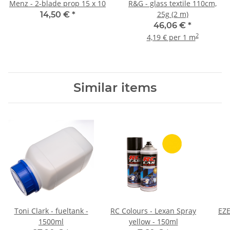
Menz - 2-blade prop 15 x 10
R&G - glass textile 110cm,
25g (2 m)
14,50 €
*
46,06 €
*
2
4,19 € per 1 m
Similar items
Toni Clark - fueltank -
RC Colours - Lexan Spray
EZE
1500ml
yellow - 150ml