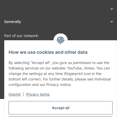
Generally
Part of our network:
SmoliTec - Safety. Simplified. Worldwide. ( B2B Shop )
How we use cookies and other data
Withdraw contract
By selecting "Accept all", you give us permission to use the
following services on our website: YouTube, Vimeo. You can
change the settings at any time (fingerprint icon in the
bottom left corner). For further details, please see
Individual
configuration
and our
Privacy notice
.
* All prices incl. VAT, plus
shipping fees
Imprint
|
Privacy terms
© voltmaster.de
Accept all
Powered by
JTL-Shop