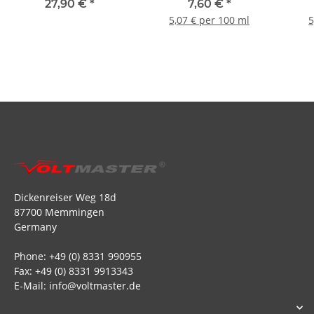
27,90 €
*
7,60 €
*
5,07 € per 100 ml
5
Dickenreiser Weg 18d
87700 Memmingen
Germany
Phone: +49 (0) 8331 990955
Fax: +49 (0) 8331 9913343
E-Mail: info@voltmaster.de