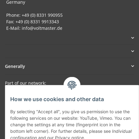
Germany
Phone: +49 (0) 8331 990955
Fax: +49 (0) 8331 9913343
E-Mail: info@voltmaster.de
Generally
Part of our network:
SmoliTec - Safety. Simplified. Worldwide. ( B2B Shop )
How we use cookies and other data
By selecting "Accept all", you give us permission to use the
Withdraw contract
following services on our website: YouTube, Vimeo. You can
change the settings at any time (fingerprint icon in the
bottom left corner). For further details, please see
Individual
configuration
and our
Privacy notice
.