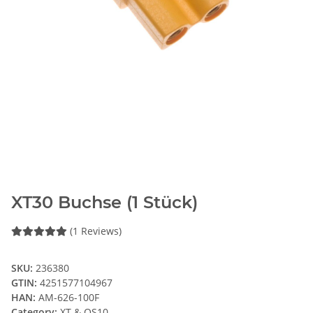
XT30 Buchse (1 Stück)
(1 Reviews)
SKU:
236380
GTIN:
4251577104967
HAN:
AM-626-100F
Category:
XT & QS10