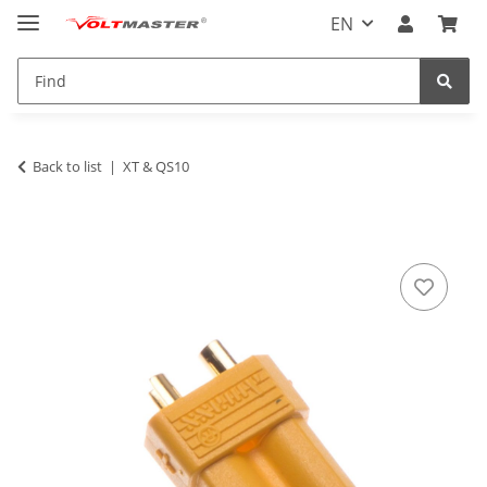
EN
Back to list
XT & QS10