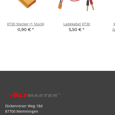
XT30 Stecker (1 Stück)
Ladekabel XT30
G
0,90 €
*
5,50 €
*
Dickenreiser Weg 18d
87700 Memmingen