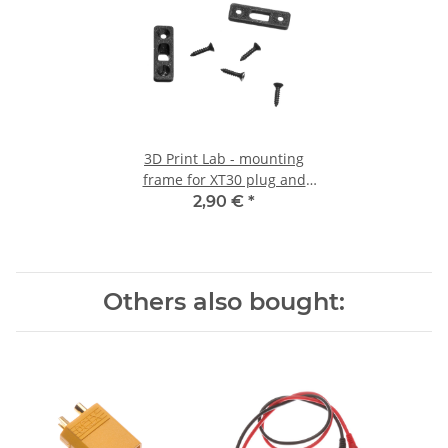
3D Print Lab - mounting
frame for XT30 plug and
socket
2,90 €
*
Others also bought: