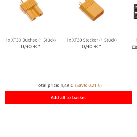
1x
XT30 Buchse (1 Stück)
1x
XT30 Stecker (1 Stück)
mo
0,90 €
*
0,90 €
*
XT3
Total price:
4,49 €
(Save: 0,21 €)
Add all to basket