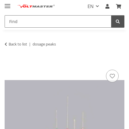
EN
Back to list
dosage peaks