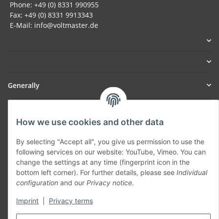
Phone: +49 (0) 8331 990955
Fax: +49 (0) 8331 9913343
E-Mail: info@voltmaster.de
Generally
Part of our network:
How we use cookies and other data
SmoliTec - Safety. Simplified. Worldwide. ( B2B Shop )
By selecting "Accept all", you give us permission to use the
following services on our website: YouTube, Vimeo. You can
Withdraw contract
change the settings at any time (fingerprint icon in the
bottom left corner). For further details, please see
Individual
configuration
and our
Privacy notice
.
Imprint
|
Privacy terms
* All prices incl. VAT, plus
shipping fees