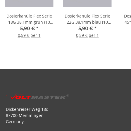
Dosierkanüle Flex Serie
Dosierkanüle Flex Serie
Dos
18G 38,1mm grün (10
22G 38,1mm blau (10
45°
Stück)
Stück)
5,90 €
*
5,90 €
*
0,59 € per 1
0,59 € per 1
Dickenreiser Weg 18d
87700 Memmingen
Germany