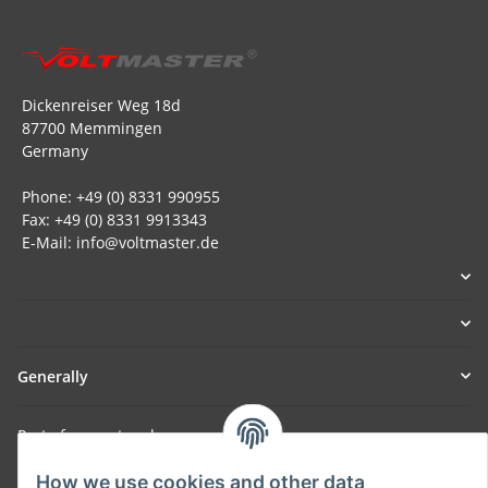
Dickenreiser Weg 18d
87700 Memmingen
Germany
Phone: +49 (0) 8331 990955
Fax: +49 (0) 8331 9913343
E-Mail: info@voltmaster.de
Generally
Part of our network:
SmoliTec - Safety. Simplified. Worldwide. ( B2B Shop )
How we use cookies and other data