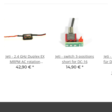
Jeti - 2.4 GHz Duplex EX
Jeti - switch 3-positions
Jeti 
MRPM AC rotation
short for DC-16
für D
access module
Fr
42,90 €
*
14,90 €
*