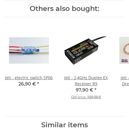
Others also bought:
Jeti - electric switch SP06
Jeti - 2,4GHz Duplex EX
Jeti
Receiver R9
Dre
26,90 €
*
m
97,90 €
*
Old price:
109,90 €
Similar items