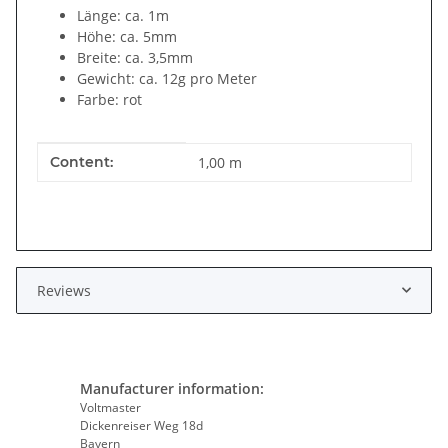
Länge: ca. 1m
Höhe: ca. 5mm
Breite: ca. 3,5mm
Gewicht: ca. 12g pro Meter
Farbe: rot
Item information
Value
Content:
1,00 m
Reviews
Manufacturer information:
Voltmaster
Dickenreiser Weg 18d
Bayern