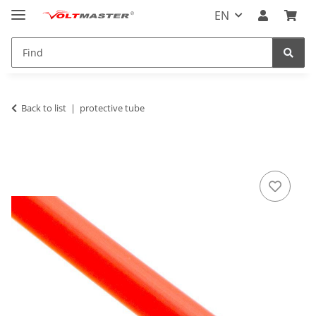
EN
Back to list
protective tube