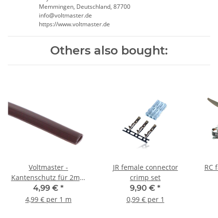
Memmingen, Deutschland, 87700
info@voltmaster.de
https://www.voltmaster.de
Others also bought:
Voltmaster -
JR female connector
RC 
Kantenschutz für 2mm
crimp set
Materialstärke schwarz -
4,99 €
*
9,90 €
*
1m
4,99 € per 1 m
0,99 € per 1