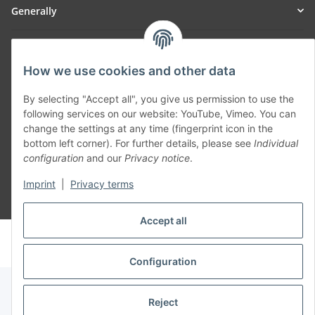
Generally
Part of our network:
How we use cookies and other data
SmoliTec - Safety. Simplified. Worldwide. ( B2B Shop )
By selecting "Accept all", you give us permission to use the
following services on our website: YouTube, Vimeo. You can
Withdraw contract
change the settings at any time (fingerprint icon in the
bottom left corner). For further details, please see
Individual
configuration
and our
Privacy notice
.
Imprint
|
Privacy terms
* All prices incl. VAT, plus
shipping fees
Accept all
© voltmaster.de
Powered by
JTL-Shop
Configuration
Reject