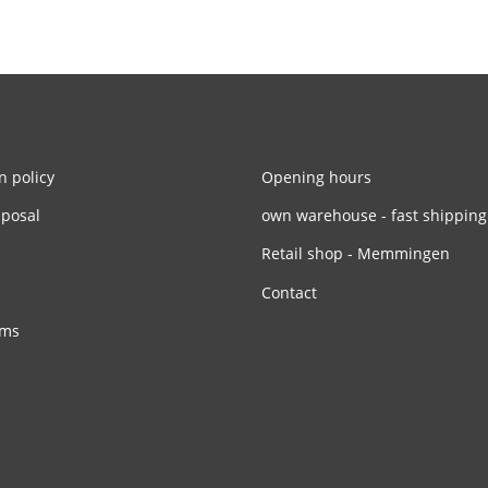
n policy
Opening hours
sposal
own warehouse - fast shipping
Retail shop - Memmingen
Contact
rms