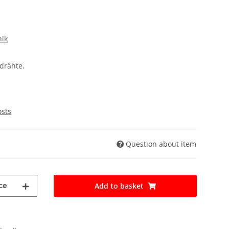
nik
drähte.
osts
Question about item
ce
Add to basket