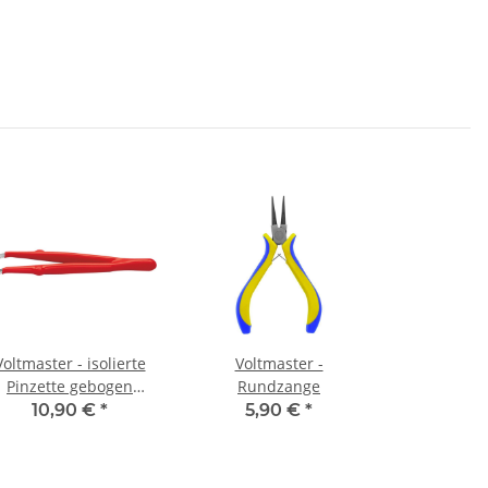
Voltmaster - isolierte
Voltmaster -
Pinzette gebogen
Rundzange
145mm
10,90 €
*
5,90 €
*