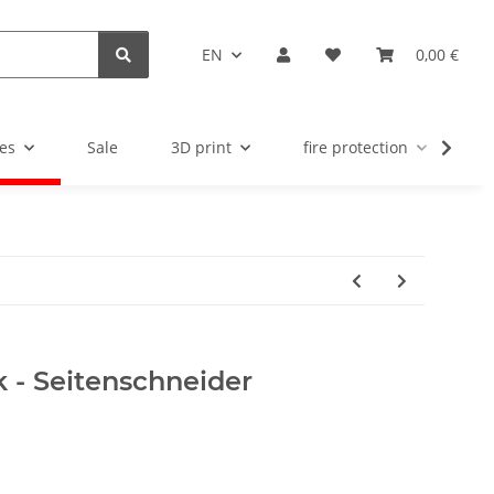
EN
0,00 €
es
Sale
3D print
fire protection
u
 - Seitenschneider