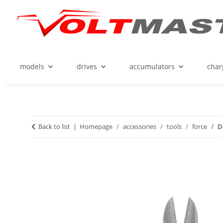
models
drives
accumulators
char
Back to list
Homepage
accessories
tools
force
D