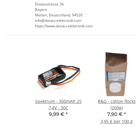
Donaustrasse 36
Bayern
Metten, Deutschland, 94526
info@donau-elektronik.com
https://www.donau-elektronik.com
Spektrum - 300mAh 2S
R&G - cotton flocks
7,4V - 30C
(200g)
9,99 €
*
7,90 €
*
3,95 € per 100 g