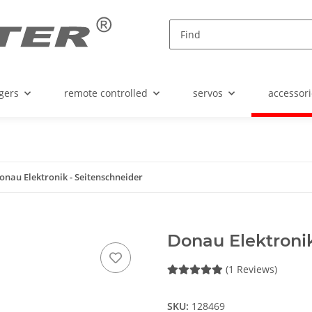
gers
remote controlled
servos
accessori
onau Elektronik - Seitenschneider
Donau Elektronik
(1 Reviews)
SKU:
128469