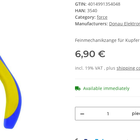
GTIN:
4014991354048
HAN:
3540
Category:
force
Manufacturers:
Donau Elektro
Feinmechanikzange für Kupfer
6,90 €
incl. 19% VAT , plus
shipping c
Available immediately
pie
Loading...