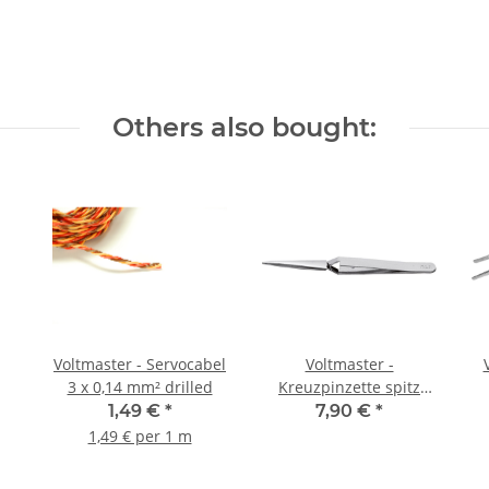
Others also bought:
Voltmaster - Servocabel
Voltmaster -
3 x 0,14 mm² drilled
Kreuzpinzette spitz
140mm
1,49 €
*
7,90 €
*
1,49 € per 1 m