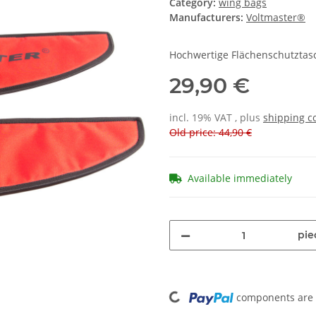
Category:
wing bags
Manufacturers:
Voltmaster®
Hochwertige Flächenschutztas
29,90 €
incl. 19% VAT , plus
shipping c
Old price: 44,90 €
Available immediately
pie
Loading...
components are l