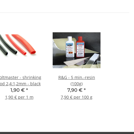
oltmaster - shrinking
R&G - 5 min.-resin
rod 2,4:1,2mm - black
(100g)
1,90 €
*
7,90 €
*
1,90 € per 1 m
7,90 € per 100 g