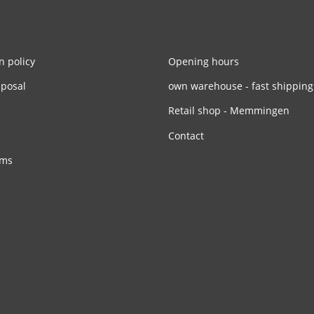
n policy
Opening hours
sposal
own warehouse - fast shipping
Retail shop - Memmingen
Contact
rms