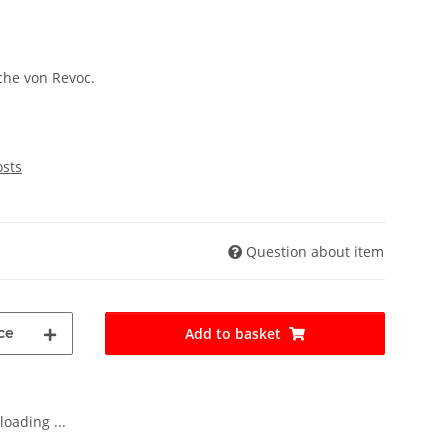
che von Revoc.
osts
Question about item
ce
Add to basket
oading ...