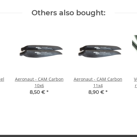
Others also bought:
uel
Aeronaut - CAM Carbon
Aeronaut - CAM Carbon
V
10x6
11x4
8,50 €
*
8,90 €
*