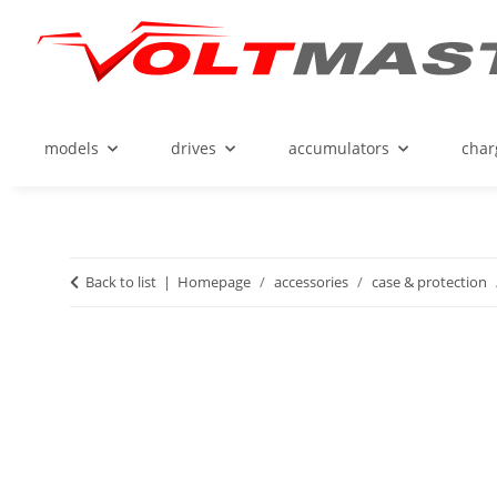
models
drives
accumulators
char
Back to list
Homepage
accessories
case & protection