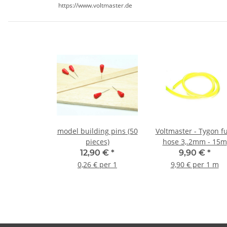
https://www.voltmaster.de
model building pins (50
Voltmaster - Tygon f
pieces)
hose 3,.2mm - 15m
12,90 €
*
9,90 €
*
0,26 € per 1
9,90 € per 1 m