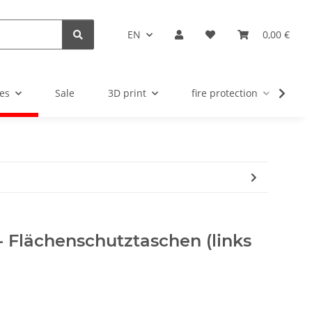
EN
0,00 €
es
Sale
3D print
fire protection
u
- Flächenschutztaschen (links